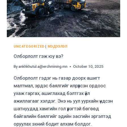
UNCATEGORIZED
|
МЭДЭЭЛЭЛ
Олборлолт гэж юу вэ?
By
ankhkhutul.a@erchmining.mn
October 10, 2025
Олборлолт гэдэг нь газар доорх ашигт
малтмал, эрдэс баялгийг илрүүлсэн ордоос
ухаж гаргах, ашиглахад бэлтгэх үйл
ажиллагааг хэлдэг. Энэ нь уул уурхайн үндсэн
шатнуудад хамгийн гол үүрэгтэй бөгөөд
байгалийн баялгийг эдийн засгийн эргэлтэд
оруулах эхний бодит алхам болдог.