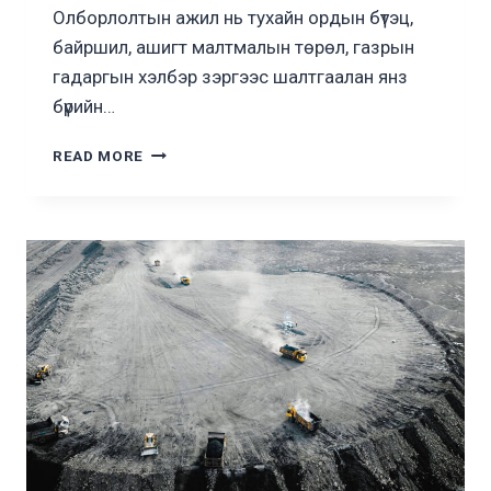
Олборлолтын ажил нь тухайн ордын бүтэц,
байршил, ашигт малтмалын төрөл, газрын
гадаргын хэлбэр зэргээс шалтгаалан янз
бүрийн…
ОЛБОРЛОЛТ
READ MORE
ГЭЖ
ЮУ
ВЭ?