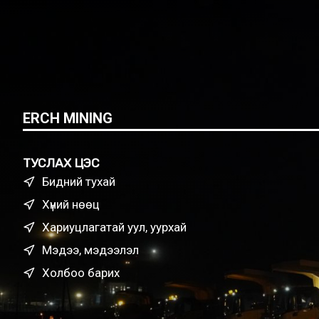
ВЭ?
ERCH MINING
ТУСЛАХ ЦЭС
Бидний тухай
Хүний нөөц
Хариуцлагатай уул, уурхай
Мэдээ, мэдээлэл
Холбоо барих