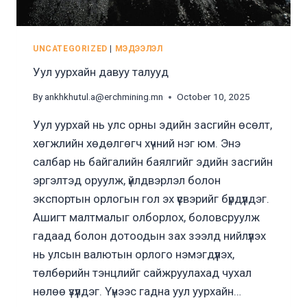
UNCATEGORIZED
|
МЭДЭЭЛЭЛ
Уул уурхайн давуу талууд
By
ankhkhutul.a@erchmining.mn
October 10, 2025
Уул уурхай нь улс орны эдийн засгийн өсөлт,
хөгжлийн хөдөлгөгч хүчний нэг юм. Энэ
салбар нь байгалийн баялгийг эдийн засгийн
эргэлтэд оруулж, үйлдвэрлэл болон
экспортын орлогын гол эх үүсвэрийг бүрдүүлдэг.
Ашигт малтмалыг олборлох, боловсруулж
гадаад болон дотоодын зах зээлд нийлүүлэх
нь улсын валютын орлого нэмэгдүүлэх,
төлбөрийн тэнцлийг сайжруулахад чухал
нөлөө үзүүлдэг. Үүнээс гадна уул уурхайн…