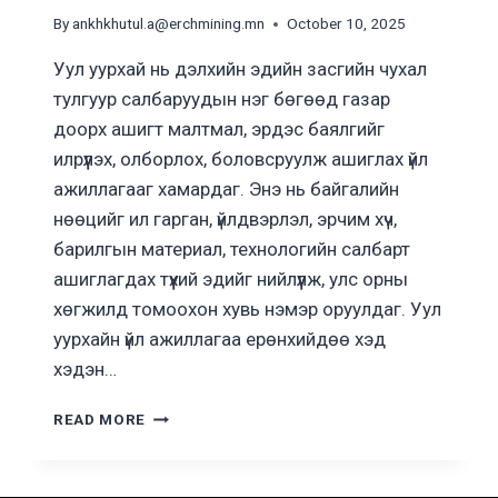
By
ankhkhutul.a@erchmining.mn
October 10, 2025
Уул уурхай нь дэлхийн эдийн засгийн чухал
тулгуур салбаруудын нэг бөгөөд газар
доорх ашигт малтмал, эрдэс баялгийг
илрүүлэх, олборлох, боловсруулж ашиглах үйл
ажиллагааг хамардаг. Энэ нь байгалийн
нөөцийг ил гарган, үйлдвэрлэл, эрчим хүч,
барилгын материал, технологийн салбарт
ашиглагдах түүхий эдийг нийлүүлж, улс орны
хөгжилд томоохон хувь нэмэр оруулдаг. Уул
уурхайн үйл ажиллагаа ерөнхийдөө хэд
хэдэн…
УУЛ
READ MORE
УУРХАЙ
ГЭЖ
ЮУ