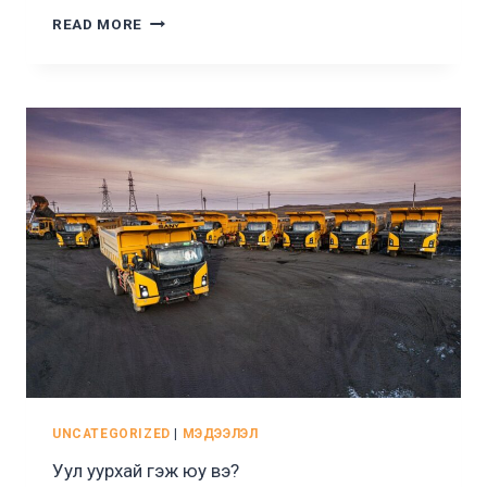
УУЛ
READ MORE
УУРХАЙН
ДАВУУ
ТАЛУУД
UNCATEGORIZED
|
МЭДЭЭЛЭЛ
Уул уурхай гэж юу вэ?